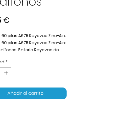
dífonos
Precio
5 €
 60 pilas A675 Rayovac Zinc-Aire
 60 pilas A675 Rayovac Zinc-Aire
dífonos. Batería Rayovac de
 garantizada. Tecnología zinc-
ad
*
lta densidad de energía,
ica para audífonos.
rísticas:
lo:
A675
a:
Rayovac
Añadir al carrito
ología:
Zinc-Aire
enido:
pack de 60 pilas
iones habituales:
fonos y aparatos auditivos