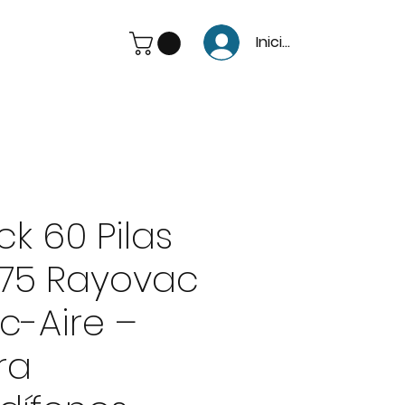
Iniciar Sesión
ck 60 Pilas
75 Rayovac
nc-Aire –
ra