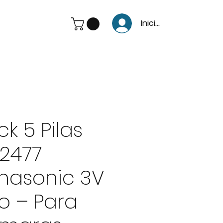
Iniciar Sesión
ck 5 Pilas
2477
nasonic 3V
io – Para