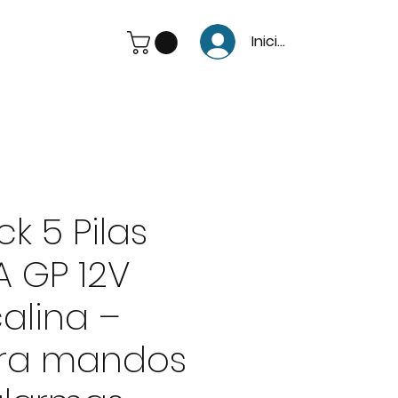
Iniciar Sesión
ck 5 Pilas
A GP 12V
calina –
ra mandos