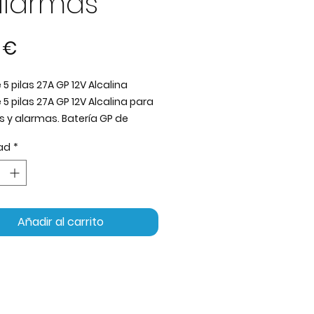
alarmas
Precio
 €
5 pilas 27A GP 12V Alcalina
 5 pilas 27A GP 12V Alcalina para
y alarmas. Batería GP de
 garantizada, 12V. Tecnología
ad
*
a: energía fiable y constante
spositivos de uso diario.
rísticas:
lo:
27A
a:
GP
Añadir al carrito
je:
12V
ología:
Alcalina
enido:
pack de 5 pilas
iones habituales:
os a distancia