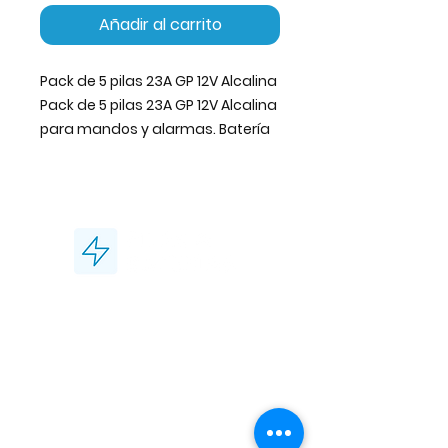
Añadir al carrito
Pack de 5 pilas 23A GP 12V Alcalina
Pack de 5 pilas 23A GP 12V Alcalina
para mandos y alarmas. Batería
GP de calidad garantizada, 12V.
Tecnología alcalina: energía
fiable y constante para
dispositivos de uso diario.
Características:
Modelo:
23A
Marca:
GP
¡Contáctanos!
Voltaje:
12V
Tecnología:
Alcalina
Tel:
93 756 18 59
Contenido:
pack de 5 pilas
L - V de 8:00 a 14:00
Aplicaciones habituales:
Pilas Maxell / Seiko /
Mandos a distancia
Energizer / Murata
Alarmas