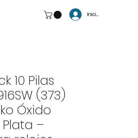
Iniciar Sesión
k 10 Pilas
916SW (373)
iko Óxido
 Plata –