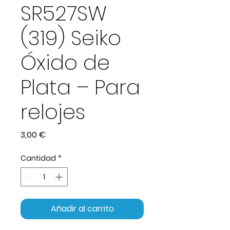
SR527SW
(319) Seiko
Óxido de
Plata – Para
relojes
Precio
3,00 €
Cantidad
*
Añadir al carrito