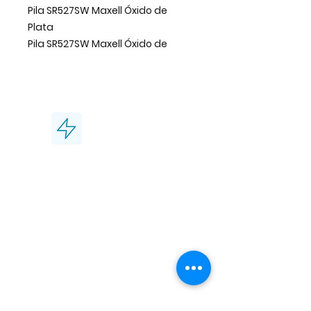
Pila SR527SW Maxell Óxido de
Plata
Pila SR527SW Maxell Óxido de
Plata para relojes. Batería Maxell
de calidad garantizada. Química
de óxido de plata: voltaje estable
durante toda su vida útil, ideal
para relojes de precisión.
Características:
Modelo:
SR527SW (equivalente
¡Contáctanos!
a 319)
Marca:
Maxell
Tel:
93 756 18 59
Tecnología:
Óxido de Plata
L - V de 8:00 a 14:00
Contenido:
1 unidad
Pilas Maxell / Seiko /
Aplicaciones habituales:
Energizer / Murata
Relojes de pulsera analógicos
info@unionbcn.es
y digitales
www.pilasybaterias.
Relojes de pared
com
Cronómetros