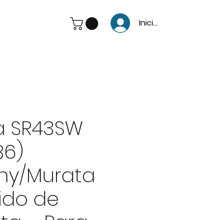
Iniciar Sesión
la SR43SW
86)
ny/Murata
ido de