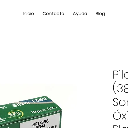
Inicio
Contacto
Ayuda
Blog
Pi
(3
So
Óx